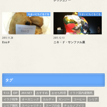
レッシュナー
☆まいにちぐるぐる
☆まいにちぐるぐる
2015.11.28
2015.12.13
Eco.9
ニキ・ド・サンファル展
タグ
9.11
IDP
JIM-NET
おすすめ
おせち料理
イラク国内避難民
イラク戦争
オーガニック
カルディ
ガンジー
コーヒー
シリア
シリア難民
スペシャリティ
スープの会
チェルノブイリ