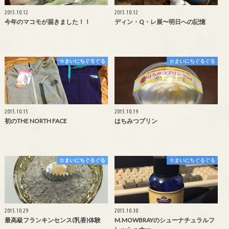
2015.10.12
2015.10.12
今年のマコモが届きました！！
ディン・Q・レ展〜明日への記憶
☆まいにちぐるぐる
☆まいにちぐるぐる
2015.10.15
2015.10.19
初のTHE NORTH FACE
はちみつプリン
☆まいにちぐるぐる
☆まいにちぐるぐる
2015.10.29
2015.10.30
最高級フランキンセンス(乳香)体験
M.MOWBRAYのシューナチュラルフ