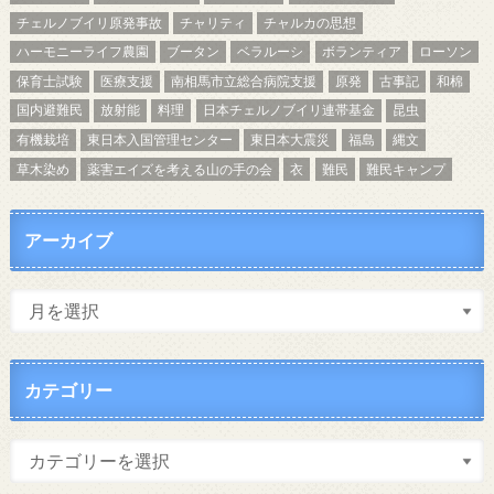
チェルノブイリ原発事故
チャリティ
チャルカの思想
ハーモニーライフ農園
ブータン
ベラルーシ
ボランティア
ローソン
保育士試験
医療支援
南相馬市立総合病院支援
原発
古事記
和棉
国内避難民
放射能
料理
日本チェルノブイリ連帯基金
昆虫
有機栽培
東日本入国管理センター
東日本大震災
福島
縄文
草木染め
薬害エイズを考える山の手の会
衣
難民
難民キャンプ
アーカイブ
カテゴリー