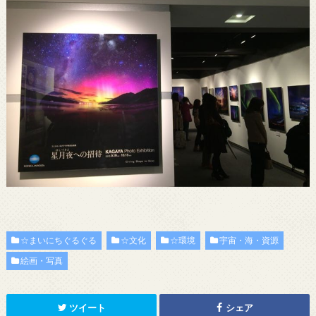
☆まいにちぐるぐる
☆文化
☆環境
宇宙・海・資源
絵画・写真
ツイート
シェア