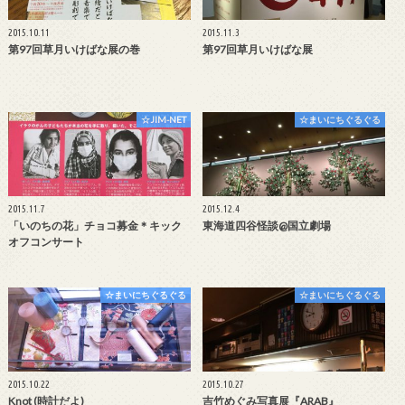
2015.10.11
2015.11.3
第97回草月いけばな展の巻
第97回草月いけばな展
☆JIM-NET
☆まいにちぐるぐる
2015.11.7
2015.12.4
「いのちの花」チョコ募金＊キック
東海道四谷怪談@国立劇場
オフコンサート
☆まいにちぐるぐる
☆まいにちぐるぐる
2015.10.22
2015.10.27
Knot (時計だよ)
吉竹めぐみ写真展『ARAB』