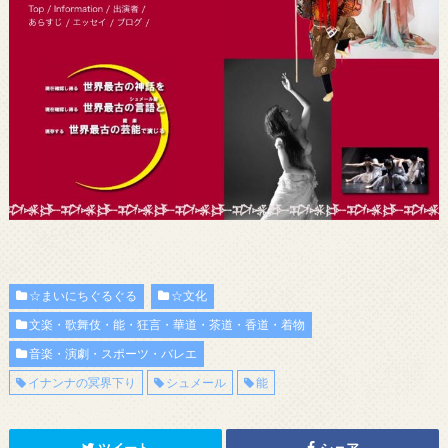
☆まいにちぐるぐる
☆文化
文楽・歌舞伎・能・狂言・華道・茶道・香道・着物
音楽・演劇・スポーツ・バレエ
イナンナの冥界下り
シュメール
能