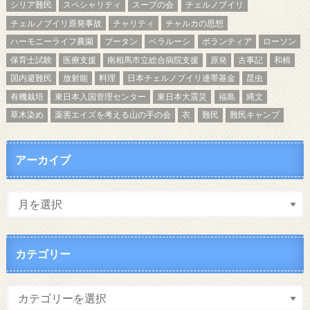
シリア難民
スペシャリティ
スープの会
チェルノブイリ
チェルノブイリ原発事故
チャリティ
チャルカの思想
ハーモニーライフ農園
ブータン
ベラルーシ
ボランティア
ローソン
保育士試験
医療支援
南相馬市立総合病院支援
原発
古事記
和棉
国内避難民
放射能
料理
日本チェルノブイリ連帯基金
昆虫
有機栽培
東日本入国管理センター
東日本大震災
福島
縄文
草木染め
薬害エイズを考える山の手の会
衣
難民
難民キャンプ
アーカイブ
カテゴリー