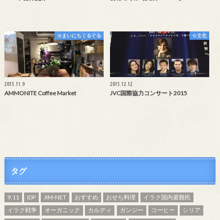
☆まいにちぐるぐる
☆文化
2015.11.9
2015.12.12
AMMONITE Coffee Market
JVC国際協力コンサート2015
タグ
9.11
IDP
JIM-NET
おすすめ
おせち料理
イラク国内避難民
イラク戦争
オーガニック
カルディ
ガンジー
コーヒー
シリア