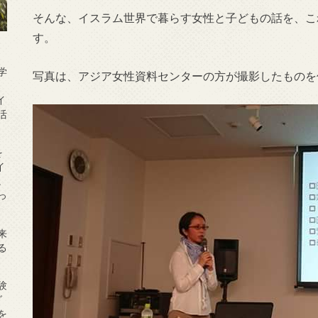
そんな、イスラム世界で暮らす女性と子どもの話を、こ
す。
学
写真は、アジア女性資料センターの方が撮影したものを
こ
イ
活
を
イ
。
っ
来
る
験
グ
を