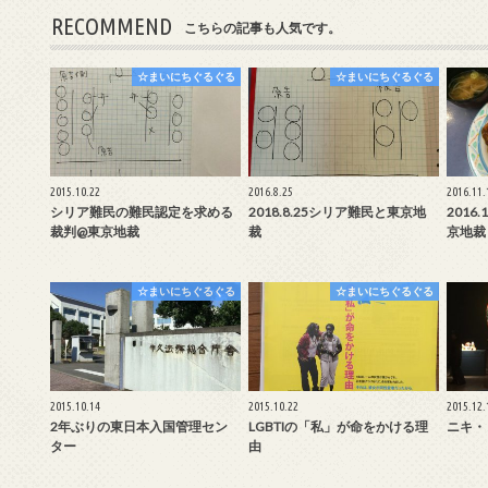
RECOMMEND
こちらの記事も人気です。
☆まいにちぐるぐる
☆まいにちぐるぐる
2015.10.22
2016.8.25
2016.11.
シリア難民の難民認定を求める
2018.8.25シリア難民と東京地
2016
裁判@東京地裁
裁
京地裁
☆まいにちぐるぐる
☆まいにちぐるぐる
2015.10.14
2015.10.22
2015.12.
2年ぶりの東日本入国管理セン
LGBTIの「私」が命をかける理
ニキ・
ター
由