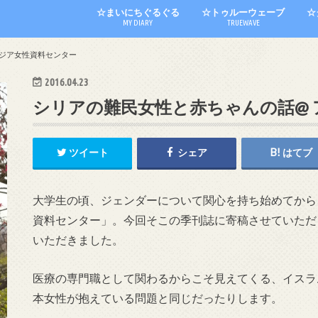
☆まいにちぐるぐる
☆トゥルーウェーブ
☆
MY DIARY
TRUEWAVE
アジア女性資料センター
2016.04.23
シリアの難民女性と赤ちゃんの話@
ツイート
シェア
はてブ
大学生の頃、ジェンダーについて関心を持ち始めてから
資料センター」。今回そこの季刊誌に寄稿させていただ
いただきました。
医療の専門職として関わるからこそ見えてくる、イスラ
本女性が抱えている問題と同じだったりします。