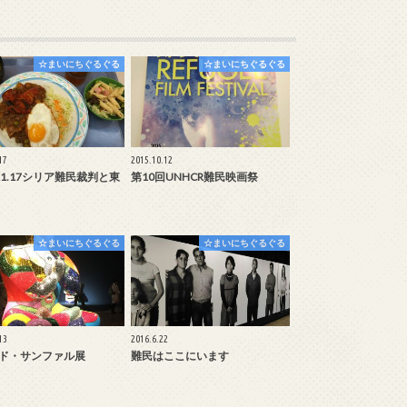
☆まいにちぐるぐる
☆まいにちぐるぐる
17
2015.10.12
.11.17シリア難民裁判と東
第10回UNHCR難民映画祭
☆まいにちぐるぐる
☆まいにちぐるぐる
13
2016.6.22
ド・サンファル展
難民はここにいます