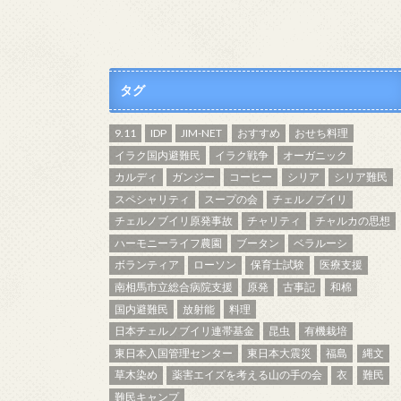
タグ
9.11
IDP
JIM-NET
おすすめ
おせち料理
イラク国内避難民
イラク戦争
オーガニック
カルディ
ガンジー
コーヒー
シリア
シリア難民
スペシャリティ
スープの会
チェルノブイリ
チェルノブイリ原発事故
チャリティ
チャルカの思想
ハーモニーライフ農園
ブータン
ベラルーシ
ボランティア
ローソン
保育士試験
医療支援
南相馬市立総合病院支援
原発
古事記
和棉
国内避難民
放射能
料理
日本チェルノブイリ連帯基金
昆虫
有機栽培
東日本入国管理センター
東日本大震災
福島
縄文
草木染め
薬害エイズを考える山の手の会
衣
難民
難民キャンプ