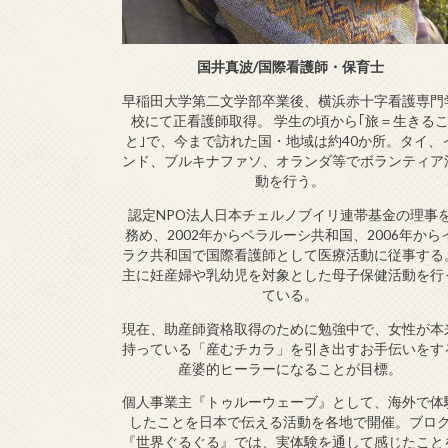
国井真波/国際看護師・保育士
早稲田大学第二文学部卒業後、横浜赤十字看護専門
校にて正看護師取得。 学生の頃から｢旅＝生きる
と｣で、今まで訪れた国・地域は約40か所。タイ、
ンド、ブルキナファソ、オランダ等でボランティア
動を行う。
認定NPO法人日本チェルノブイリ連帯基金の理事
務め、2002年からベラルーシ共和国、2006年から
ラク共和国で国際看護師として医療活動に従事する
主に妊産婦や乳幼児を対象とした母子保健活動を行
ている。
現在、助産師資格取得のために勉強中で、女性が本
持っている「産むチカラ」を引き出すお手伝いをす
産婆的ヒーラーになることが目標。
個人事業主『トゥルーウェーブ』として、海外で体
したことを日本で伝える活動を各地で開催。ブロ
『世界ぐるぐる』では、実体験を通して感じたこと