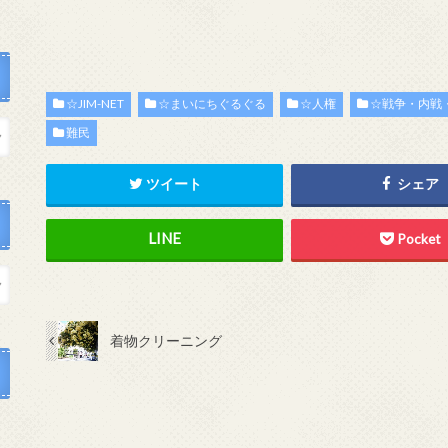
☆JIM-NET
☆まいにちぐるぐる
☆人権
☆戦争・内戦
難民
ツイート
シェア
Pocket
着物クリーニング