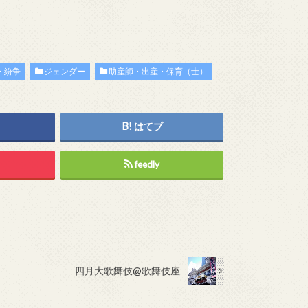
・紛争
ジェンダー
助産師・出産・保育（士）
はてブ
feedly
四月大歌舞伎@歌舞伎座