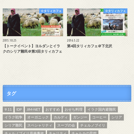
☆タリィカフェ
☆タリィカフェ
2015.10.25
2016.5.22
【トークイベント】ヨルダンとイラ
第4回タリィカフェ＠下北沢
クのシリア難民＠第3回タリィカフェ
タグ
9.11
IDP
JIM-NET
おすすめ
おせち料理
イラク国内避難民
イラク戦争
オーガニック
カルディ
ガンジー
コーヒー
シリア
シリア難民
スペシャリティ
スープの会
チェルノブイリ
チェルノブイリ原発事故
チャリティ
チャルカの思想