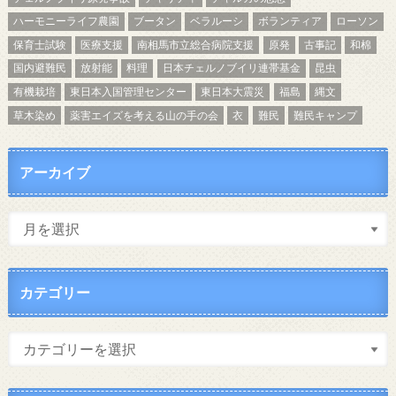
ハーモニーライフ農園
ブータン
ベラルーシ
ボランティア
ローソン
保育士試験
医療支援
南相馬市立総合病院支援
原発
古事記
和棉
国内避難民
放射能
料理
日本チェルノブイリ連帯基金
昆虫
有機栽培
東日本入国管理センター
東日本大震災
福島
縄文
草木染め
薬害エイズを考える山の手の会
衣
難民
難民キャンプ
アーカイブ
カテゴリー