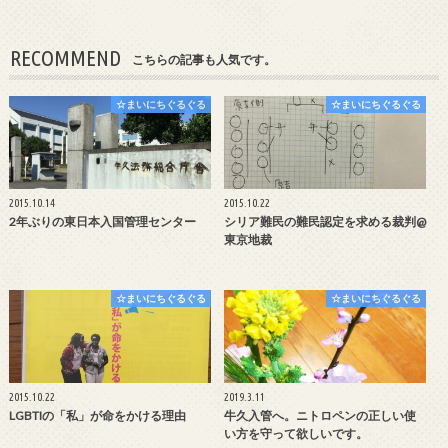
RECOMMEND
こちらの記事も人気です。
☆まいにちぐるぐる
☆まいにちぐるぐる
2015.10.14
2015.10.22
2年ぶりの東日本入国管理センター
シリア難民の難民認定を求める裁判@
東京地裁
☆まいにちぐるぐる
☆まいにちぐるぐる
2015.10.22
2019.3.11
LGBTIの「私」が命をかける理由
牛久入管へ。ニトロペンの正しい使
い方を守って欲しいです。