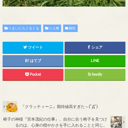
☆まいにちぐるぐる
☆人権
難民
ツイート
シェア
はてブ
Pocket
feedly
『クラッティーニ』期待値高すぎた～(ﾟДﾟ)
椅子の神様『宮本茂紀の仕事』、自分に合う椅子を見つけ
るのは、心身の穏やかさを手に入れることと同じ。