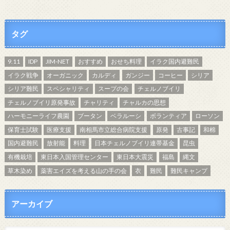
タグ
9.11
IDP
JIM-NET
おすすめ
おせち料理
イラク国内避難民
イラク戦争
オーガニック
カルディ
ガンジー
コーヒー
シリア
シリア難民
スペシャリティ
スープの会
チェルノブイリ
チェルノブイリ原発事故
チャリティ
チャルカの思想
ハーモニーライフ農園
ブータン
ベラルーシ
ボランティア
ローソン
保育士試験
医療支援
南相馬市立総合病院支援
原発
古事記
和棉
国内避難民
放射能
料理
日本チェルノブイリ連帯基金
昆虫
有機栽培
東日本入国管理センター
東日本大震災
福島
縄文
草木染め
薬害エイズを考える山の手の会
衣
難民
難民キャンプ
アーカイブ