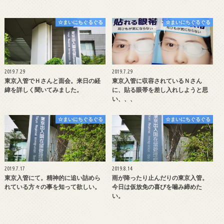
☆まいにちぐるぐる
☆まいにちぐるぐる
2019.7.29
2019.7.29
東京入管でＨさんと面会。来日の経
東京入管に収容されているＮさん
緯を詳しく聞いてみました。
に、貼る眼帯を差し入れしようと思
い、、、
☆まいにちぐるぐる
☆まいにちぐるぐる
2019.7.17
2019.8.14
東京入管にて。精神的に追い詰めら
雨が降ったり止んだりの東京入管。
れている方々の事を知って欲しい。
今日は仮放免の喜びを噛み締めた
い。