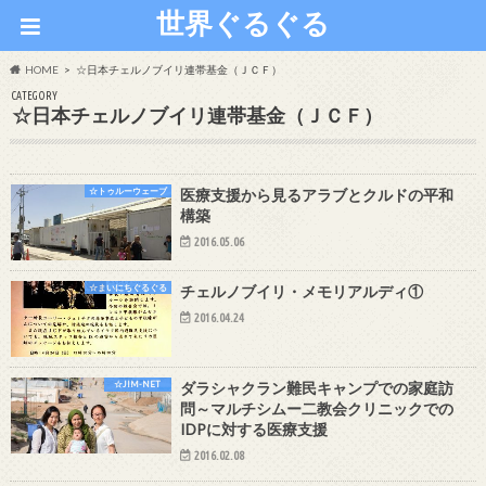
世界ぐるぐる
HOME
☆日本チェルノブイリ連帯基金（ＪＣＦ）
CATEGORY
☆日本チェルノブイリ連帯基金（ＪＣＦ）
☆トゥルーウェーブ
医療支援から見るアラブとクルドの平和
構築
2016.05.06
☆まいにちぐるぐる
チェルノブイリ・メモリアルディ①
2016.04.24
☆JIM-NET
ダラシャクラン難民キャンプでの家庭訪
問～マルチシムー二教会クリニックでの
IDPに対する医療支援
2016.02.08