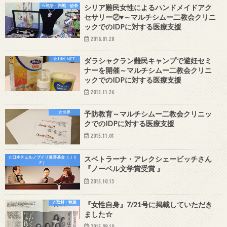
☆戦争・内戦・紛争
シリア難民女性によるハンドメイドアク
セサリー②♥～マルチシムー二教会クリニ
ックでのIDPに対する医療支援
2016.01.28
☆JIM-NET
ダラシャクラン難民キャンプで避妊セミ
ナーを開催～マルチシムー二教会クリニ
ックでのIDPに対する医療支援
2015.11.26
☆世界
予防教育～マルチシムー二教会クリニッ
クでのIDPに対する医療支援
2015.11.01
☆日本チェルノブイリ連帯基金（ＪＣ
スベトラーナ・アレクシェービッチさん
Ｆ）
『ノーベル文学賞受賞 』
2015.10.13
☆取材・執筆
『女性自身』7/21号に掲載していただき
ました☆
2015.09.10