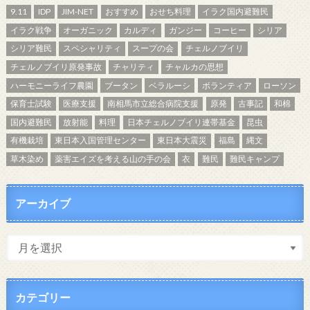
9.11
IDP
JIM-NET
おすすめ
おせち料理
イラク国内避難民
イラク戦争
オーガニック
カルディ
ガンジー
コーヒー
シリア
シリア難民
スペシャリティ
スープの会
チェルノブイリ
チェルノブイリ原発事故
チャリティ
チャルカの思想
ハーモニーライフ農園
ブータン
ベラルーシ
ボランティア
ローソン
保育士試験
医療支援
南相馬市立総合病院支援
原発
古事記
和棉
国内避難民
放射能
料理
日本チェルノブイリ連帯基金
昆虫
有機栽培
東日本入国管理センター
東日本大震災
福島
縄文
草木染め
薬害エイズを考える山の手の会
衣
難民
難民キャンプ
アーカイブ
カテゴリー