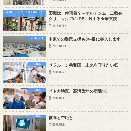
☆日本チェルノブイリ連帯基金（ＪＣ
薬棚は一件落着？～マルチシムー二教会
Ｆ）
クリニックでのIDPに対する医療支援
2015.07.19
☆JIM-NET
中東での難民支援も3年目に突入します。
2015.04.08
☆世界
ベラルーシ共和国 未来を守りたい②
2007.08.23
☆世界
ベトカ地区。高汚染地の病院で。
2007.08.15
☆世界
被曝と中絶と
2007.08.15